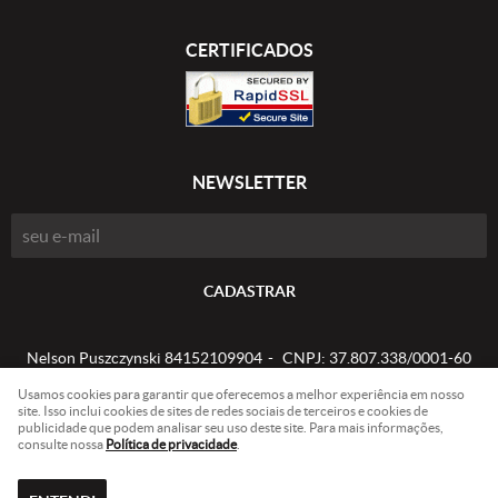
CERTIFICADOS
NEWSLETTER
CADASTRAR
Nelson Puszczynski 84152109904
CNPJ: 37.807.338/0001-60
Usamos cookies para garantir que oferecemos a melhor experiência em nosso
site. Isso inclui cookies de sites de redes sociais de terceiros e cookies de
publicidade que podem analisar seu uso deste site. Para mais informações,
LOJA VIRTUAL CRIADA POR
consulte nossa
Política de privacidade
.