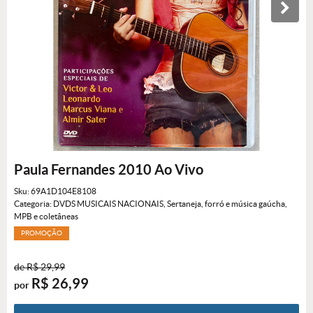
Paula Fernandes 2010 Ao Vivo
Sku:
69A1D104E8108
Categoria:
DVDS MUSICAIS NACIONAIS
,
Sertaneja, forró e música gaúcha
,
MPB e coletâneas
PROMOÇÃO
de
R$ 29,99
R$ 26,99
por