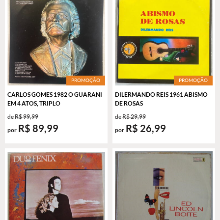
PROMOÇÃO
PROMOÇÃO
CARLOS GOMES 1982 O GUARANI
DILERMANDO REIS 1961 ABISMO
EM 4 ATOS, TRIPLO
DE ROSAS
de
R$ 99,99
de
R$ 29,99
R$ 89,99
R$ 26,99
por
por