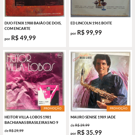
DUO FENIX 1988 BAIÃO DE DOIS,
ED LINCOLN 1961 BOITE
COM ENCARTE
R$ 99,99
por
R$ 49,99
por
PROMOÇÃO
PROMOÇÃO
HEITOR VILLA-LOBOS 1981
MAURO SENISE 1989 JADE
BACHIANAS BRASILEIRAS NO 9
de
R$ 39,99
de
R$ 29,99
R$ 35,99
por