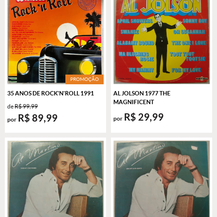
PROMOÇÃO
35 ANOS DE ROCK'N'ROLL 1991
AL JOLSON 1977 THE
MAGNIFICENT
de
R$ 99,99
R$ 29,99
R$ 89,99
por
por