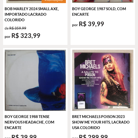
BOB MARLEY 2024 SMALL AXE,
BOY GEORGE 1987 SOLD, COM
IMPORTADO LACRADO
ENCARTE
COLORIDO
R$ 39,99
por
de
R$ 359,99
R$ 323,99
por
BOY GEORGE 1988 TENSE
BRET MICHAELS POISON 2023
NERVOUS HEADACHE, COM
SHOW ME YOUR HITS, LACRADO
ENCARTE
USA COLORIDO
R$ 39,99
R$ 299,99