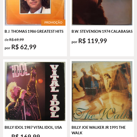
PROMOÇÃO
B.J. THOMAS 1986 GREATEST HITS
B.W. STEVENSON 1974 CALABASAS
R$ 119,99
de
R$ 69,99
por
R$ 62,99
por
BILLY IDOL 1987 VITAL IDOL, USA
BILLY JOE WALKER JR 1991 THE
WALK
R$ 169,99