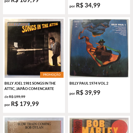
por
R$ 34,99
por
PROMOÇÃO
BILLY JOEL 1981 SONGS IN THE
BILLY PAUL 1974 VOL.2
ATTIC, JAPÃO COM ENCARTE
R$ 39,99
por
de
R$ 199,99
R$ 179,99
por