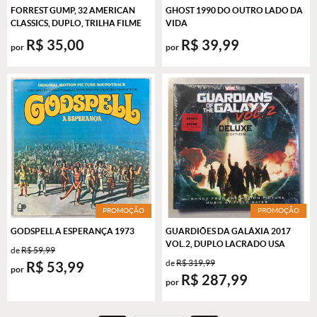
FORREST GUMP, 32 AMERICAN
GHOST 1990 DO OUTRO LADO DA
CLASSICS, DUPLO, TRILHA FILME
VIDA
R$ 35,00
R$ 39,99
por
por
PROMOÇÃO
PROMOÇÃO
GODSPELL A ESPERANÇA 1973
GUARDIÕES DA GALÁXIA 2017
VOL.2, DUPLO LACRADO USA
de
R$ 59,99
de
R$ 319,99
R$ 53,99
por
R$ 287,99
por