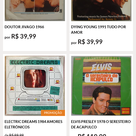
DOUTOR JIVAGO 1966
DYING YOUNG 1991 TUDO POR
AMOR
R$ 39,99
por
R$ 39,99
por
PROMOÇÃO
ELECTRIC DREAMS 1984 AMORES
ELVIS PRESLEY 1978 O SERESTEIRO
ELETRÔNICOS
DE ACAPULCO
de
R$ 89,99