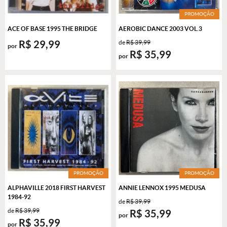
PROMOÇÃO
ACE OF BASE 1995 THE BRIDGE
AEROBIC DANCE 2003 VOL.3
R$ 29,99
de
R$ 39,99
por
R$ 35,99
por
PROMOÇÃO
PROMOÇÃO
ALPHAVILLE 2018 FIRST HARVEST
ANNIE LENNOX 1995 MEDUSA
1984-92
de
R$ 39,99
de
R$ 39,99
R$ 35,99
por
R$ 35,99
por