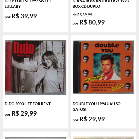
DEEP FOREST 1992 SWEET
DIANA ROSS ANTHOLOGY 1993,
LULLABY
BOX CD DUPLO
R$ 39,99
de
R$ 89,99
por
R$ 80,99
por
DIDO 2003 LIFE FOR RENT
DOUBLE YOU 1994 UAU SÓ
GATOS!
R$ 29,99
por
R$ 29,99
por