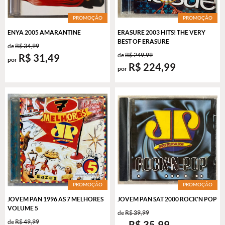
PROMOÇÃO
PROMOÇÃO
ENYA 2005 AMARANTINE
ERASURE 2003 HITS! THE VERY
BEST OF ERASURE
de
R$ 34,99
de
R$ 249,99
R$ 31,49
por
R$ 224,99
por
PROMOÇÃO
PROMOÇÃO
JOVEM PAN 1996 AS 7 MELHORES
JOVEM PAN SAT 2000 ROCK'N POP
VOLUME 5
de
R$ 39,99
de
R$ 49,99
R$ 35,99