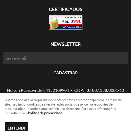
CERTIFICADOS
NEWSLETTER
CADASTRAR
Nelson Puszczynski 84152109904
CNPJ: 37.807.338/0001-60
Usamos cookies para garantir que oferecemos a melhor experiência em nosso
site. Isso inclui cookies de sites de redes sociais de terceiros e cookies de
publicidade que podem analisar seu uso deste site. Para mais informações,
LOJA VIRTUAL CRIADA POR
consulte nossa
Política de privacidade
.
ENTENDI