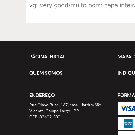
vg: very good/muito bom: capa intei
PÁGINA INICIAL
MAPA D
QUEM SOMOS
INDIQU
ENDEREÇO
FORMA
Rua Olavo Bilac, 137, casa
-
Jardim São
Vicente, Campo Largo
-
PR
CEP: 83602-380