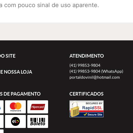
ra com pouco sinal de uso aparente.
O SITE
ATENDIMENTO
(41)
99853-9804
(41)
99853-9804
(WhatsApp)
E NOSSA LOJA
portaldovinil@hotmail.com
S DE PAGAMENTO
CERTIFICADOS