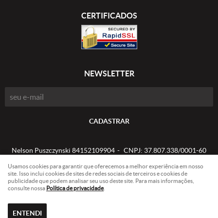
CERTIFICADOS
NEWSLETTER
CADASTRAR
Nelson Puszczynski 84152109904
CNPJ: 37.807.338/0001-60
Usamos cookies para garantir que oferecemos a melhor experiência em nosso
site. Isso inclui cookies de sites de redes sociais de terceiros e cookies de
publicidade que podem analisar seu uso deste site. Para mais informações,
LOJA VIRTUAL CRIADA POR
consulte nossa
Política de privacidade
.
ENTENDI