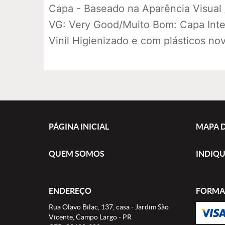
Capa - Baseado na Aparência Visual
VG: Very Good/Muito Bom: Capa Intei
Vinil Higienizado e com plásticos no
PÁGINA INICIAL
MAPA D
QUEM SOMOS
INDIQU
ENDEREÇO
FORMA
Rua Olavo Bilac, 137, casa
-
Jardim São
Vicente, Campo Largo
-
PR