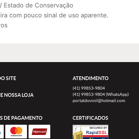
 / Estado de Conservação
ra com pouco sinal de uso aparente.
vos
O SITE
ATENDIMENTO
(41)
99853-9804
(41)
99853-9804
(WhatsApp)
E NOSSA LOJA
portaldovinil@hotmail.com
S DE PAGAMENTO
CERTIFICADOS