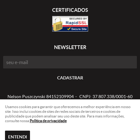
CERTIFICADOS
NEWSLETTER
CADASTRAR
Nelson Puszczynski 84152109904
CNPJ: 37.807.338/0001-60
Usamos cookies para garantir que oferecemos a melhor experiência em nosso
site. Isso inclui cookies de sites de redes sociais de terceiros e cookies de
publicidade que podem analisar seu uso deste site. Para mais informações,
LOJA VIRTUAL CRIADA POR
consulte nossa
Política de privacidade
.
ENTENDI