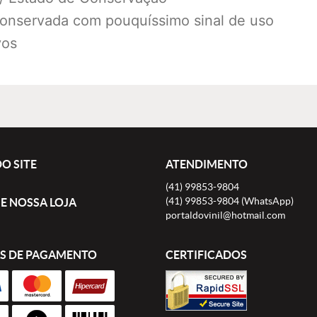
conservada com pouquíssimo sinal de uso
vos
O SITE
ATENDIMENTO
(41)
99853-9804
(41)
99853-9804
(WhatsApp)
E NOSSA LOJA
portaldovinil@hotmail.com
S DE PAGAMENTO
CERTIFICADOS