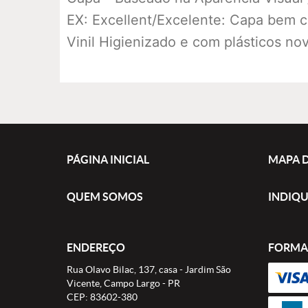
EX: Excellent/Excelente: Capa bem 
Vinil Higienizado e com plásticos no
PÁGINA INICIAL
MAPA D
QUEM SOMOS
INDIQU
ENDEREÇO
FORMA
Rua Olavo Bilac, 137, casa
-
Jardim São
Vicente, Campo Largo
-
PR
CEP: 83602-380