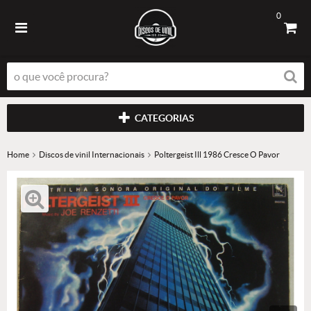
0
CATEGORIAS
Home
Discos de vinil Internacionais
Poltergeist Ill 1986 Cresce O Pavor