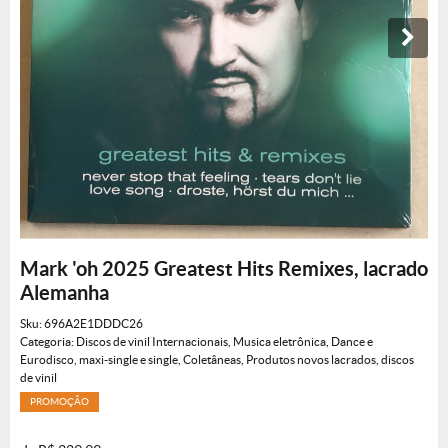
Mark 'oh 2025 Greatest Hits Remixes, lacrado
Alemanha
Sku:
696A2E1DDDC26
Categoria:
Discos de vinil Internacionais
,
Musica eletrônica, Dance e
Eurodisco
,
maxi-single e single
,
Coletâneas
,
Produtos novos lacrados
,
discos
de vinil
PROMOÇÃO