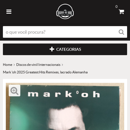
0
CATEGORIAS
Home
Discos de vinil Internacionais
Mark 'oh 2025 Greatest Hits Remixes, lacrado Alemanha