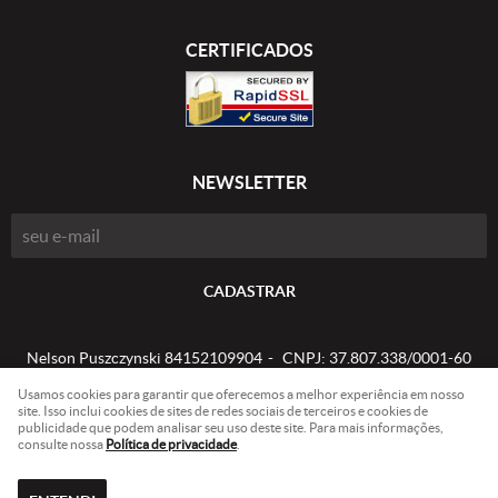
CERTIFICADOS
NEWSLETTER
CADASTRAR
Nelson Puszczynski 84152109904
CNPJ: 37.807.338/0001-60
Usamos cookies para garantir que oferecemos a melhor experiência em nosso
site. Isso inclui cookies de sites de redes sociais de terceiros e cookies de
publicidade que podem analisar seu uso deste site. Para mais informações,
LOJA VIRTUAL CRIADA POR
consulte nossa
Política de privacidade
.