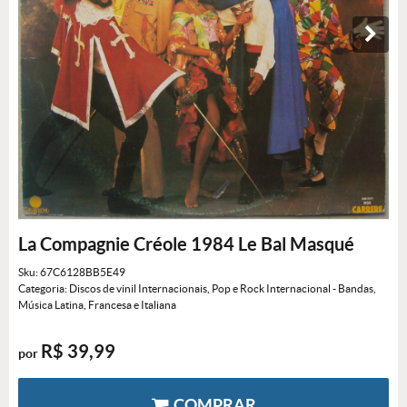
La Compagnie Créole 1984 Le Bal Masqué
Sku:
67C6128BB5E49
Categoria:
Discos de vinil Internacionais
,
Pop e Rock Internacional - Bandas
,
Música Latina, Francesa e Italiana
R$ 39,99
por
COMPRAR