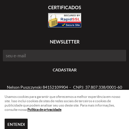
CERTIFICADOS
NEWSLETTER
CADASTRAR
Nelson Puszczynski 84152109904
CNPJ: 37.807.338/0001-60
Usamos cookies para garantir que oferecemos a melhor experiência em nosso
site. Isso inclui cookies de sites de redes sociais de terceiros e cookies de
publicidade que podem analisar seu uso deste site. Para mais informações,
LOJA VIRTUAL CRIADA POR
consulte nossa
Política de privacidade
.
ENTENDI