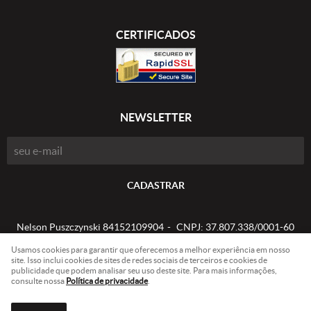
CERTIFICADOS
NEWSLETTER
CADASTRAR
Nelson Puszczynski 84152109904
CNPJ: 37.807.338/0001-60
Usamos cookies para garantir que oferecemos a melhor experiência em nosso
site. Isso inclui cookies de sites de redes sociais de terceiros e cookies de
publicidade que podem analisar seu uso deste site. Para mais informações,
LOJA VIRTUAL CRIADA POR
consulte nossa
Política de privacidade
.