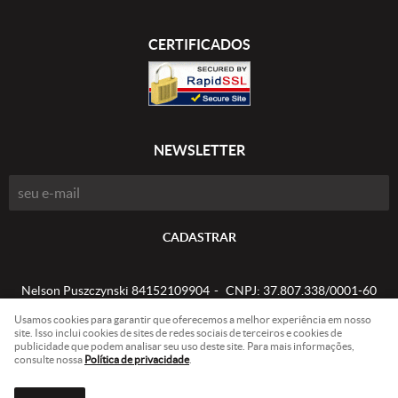
CERTIFICADOS
NEWSLETTER
CADASTRAR
Nelson Puszczynski 84152109904
CNPJ: 37.807.338/0001-60
Usamos cookies para garantir que oferecemos a melhor experiência em nosso
site. Isso inclui cookies de sites de redes sociais de terceiros e cookies de
publicidade que podem analisar seu uso deste site. Para mais informações,
LOJA VIRTUAL CRIADA POR
consulte nossa
Política de privacidade
.