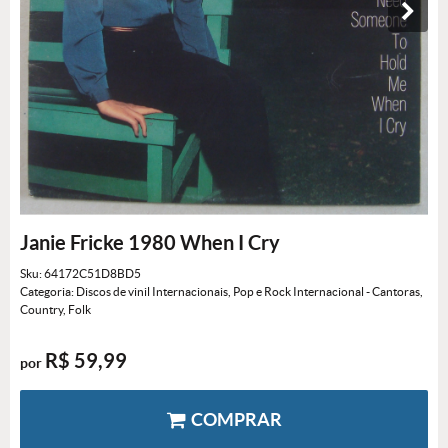
Janie Fricke 1980 When I Cry
Sku:
64172C51D8BD5
Categoria:
Discos de vinil Internacionais
,
Pop e Rock Internacional - Cantoras
,
Country, Folk
R$ 59,99
por
COMPRAR