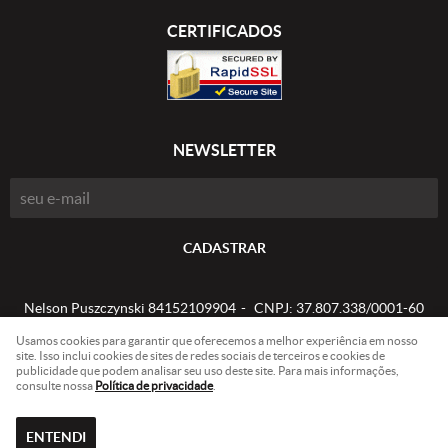
CERTIFICADOS
NEWSLETTER
CADASTRAR
Nelson Puszczynski 84152109904
CNPJ: 37.807.338/0001-60
Usamos cookies para garantir que oferecemos a melhor experiência em nosso
site. Isso inclui cookies de sites de redes sociais de terceiros e cookies de
publicidade que podem analisar seu uso deste site. Para mais informações,
LOJA VIRTUAL CRIADA POR
consulte nossa
Política de privacidade
.
ENTENDI