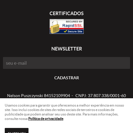
CERTIFICADOS
NEWSLETTER
CADASTRAR
Nelson Puszczynski 84152109904
CNPJ: 37.807.338/0001-60
Usamos cookies para garantir que oferecemos a melhor experiência em nosso
site. Isso inclui cookies de sites de redes sociais de terceiros e cookies de
publicidade que podem analisar seu uso deste site. Para mais informações,
LOJA VIRTUAL CRIADA POR
consulte nossa
Política de privacidade
.