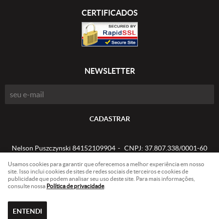
CERTIFICADOS
NEWSLETTER
CADASTRAR
Nelson Puszczynski 84152109904
CNPJ: 37.807.338/0001-60
Usamos cookies para garantir que oferecemos a melhor experiência em nosso
site. Isso inclui cookies de sites de redes sociais de terceiros e cookies de
publicidade que podem analisar seu uso deste site. Para mais informações,
LOJA VIRTUAL CRIADA POR
consulte nossa
Política de privacidade
.
ENTENDI