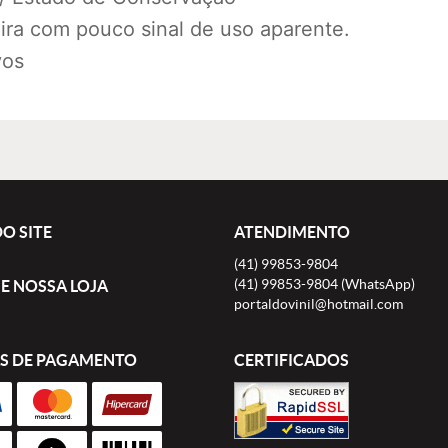
ra com pouco sinal de uso aparente.
vos
O SITE
ATENDIMENTO
(41)
99853-9804
(41)
99853-9804
(WhatsApp)
E NOSSA LOJA
portaldovinil@hotmail.com
S DE PAGAMENTO
CERTIFICADOS