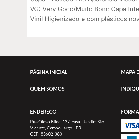
VG: Very Good/Muito Bom: Capa Intei
Vinil Higienizado e com plásticos no
PÁGINA INICIAL
MAPA D
QUEM SOMOS
INDIQU
ENDEREÇO
FORMA
Rua Olavo Bilac, 137, casa
-
Jardim São
Vicente, Campo Largo
-
PR
CEP: 83602-380