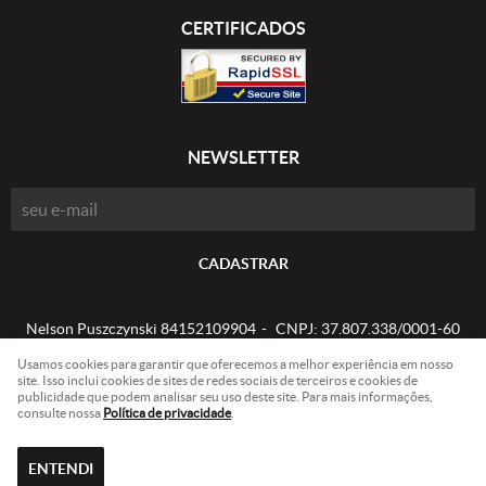
CERTIFICADOS
NEWSLETTER
CADASTRAR
Nelson Puszczynski 84152109904
CNPJ: 37.807.338/0001-60
Usamos cookies para garantir que oferecemos a melhor experiência em nosso
site. Isso inclui cookies de sites de redes sociais de terceiros e cookies de
publicidade que podem analisar seu uso deste site. Para mais informações,
LOJA VIRTUAL CRIADA POR
consulte nossa
Política de privacidade
.
ENTENDI