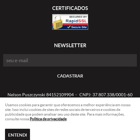
CERTIFICADOS
NEWSLETTER
CADASTRAR
Nelson Puszczynski 84152109904
CNPJ: 37.807.338/0001-60
Usamos cookies para garantir que oferecemos a melhor experiência em nosso
site. Isso inclui cookies de sites de redes sociais de terceiros e cookies de
publicidade que podem analisar seu uso deste site. Para mais informações,
LOJA VIRTUAL CRIADA POR
consulte nossa
Política de privacidade
.
ENTENDI