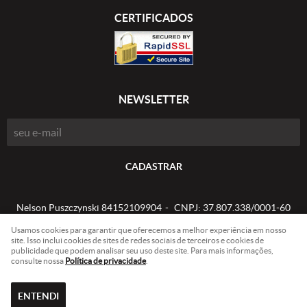
CERTIFICADOS
NEWSLETTER
CADASTRAR
Nelson Puszczynski 84152109904
CNPJ: 37.807.338/0001-60
Usamos cookies para garantir que oferecemos a melhor experiência em nosso
site. Isso inclui cookies de sites de redes sociais de terceiros e cookies de
publicidade que podem analisar seu uso deste site. Para mais informações,
LOJA VIRTUAL CRIADA POR
consulte nossa
Política de privacidade
.
ENTENDI