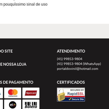
om pouquíssimo sinal de uso
O SITE
ATENDIMENTO
(41)
99853-9804
(41)
99853-9804
(WhatsApp)
E NOSSA LOJA
portaldovinil@hotmail.com
S DE PAGAMENTO
CERTIFICADOS