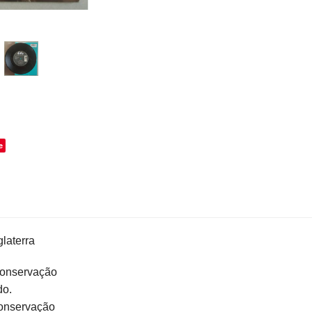
o
e
laterra
 conservação
do.
conservação