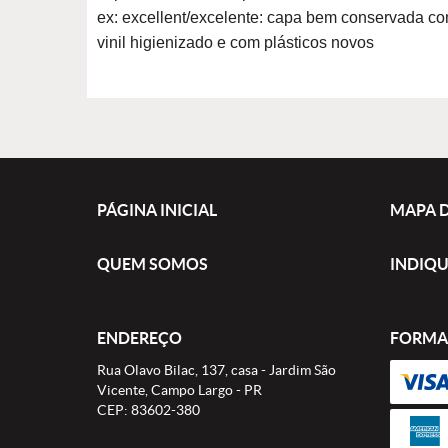
ex: excellent/excelente: capa bem conservada c
vinil higienizado e com plásticos novos
PÁGINA INICIAL
MAPA D
QUEM SOMOS
INDIQU
ENDEREÇO
FORMA
Rua Olavo Bilac, 137, casa
-
Jardim São
Vicente, Campo Largo
-
PR
CEP: 83602-380