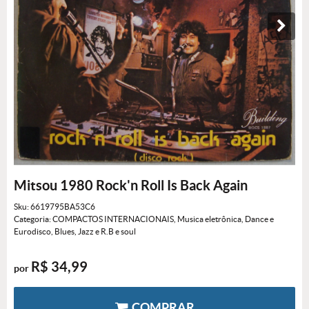
Mitsou 1980 Rock'n Roll Is Back Again
Sku:
6619795BA53C6
Categoria:
COMPACTOS INTERNACIONAIS
,
Musica eletrônica, Dance e
Eurodisco
,
Blues, Jazz e R.B e soul
R$ 34,99
por
COMPRAR