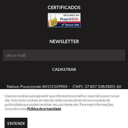
CERTIFICADOS
NEWSLETTER
CADASTRAR
Nelson Puszczynski 84152109904
CNPJ: 37.807.338/0001-60
Usamos cookies para garantir que oferecemos a melhor experiência em nosso
site. Isso inclui cookies de sites de redes sociais de terceiros e cookies de
publicidade que podem analisar seu uso deste site. Para mais informações,
LOJA VIRTUAL CRIADA POR
consulte nossa
Política de privacidade
.
ENTENDI