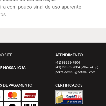
ra com pouco sinal de uso aparente.
vos
O SITE
ATENDIMENTO
(41)
99853-9804
(41)
99853-9804
(WhatsApp)
E NOSSA LOJA
portaldovinil@hotmail.com
S DE PAGAMENTO
CERTIFICADOS