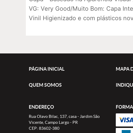
VG: Very Good/Muito Bom: Capa Intei
Vinil Higienizado e com plásticos no
PÁGINA INICIAL
MAPA D
QUEM SOMOS
INDIQU
ENDEREÇO
FORMA
Rua Olavo Bilac, 137, casa
-
Jardim São
Vicente, Campo Largo
-
PR
CEP: 83602-380