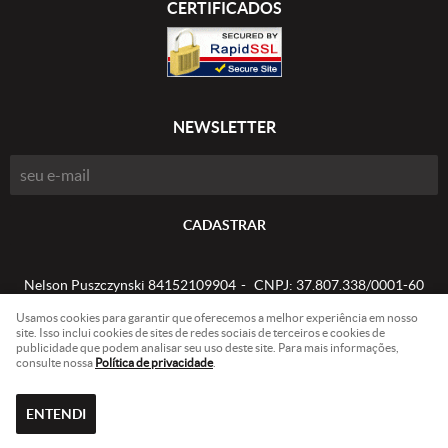
CERTIFICADOS
NEWSLETTER
CADASTRAR
Nelson Puszczynski 84152109904
CNPJ: 37.807.338/0001-60
Usamos cookies para garantir que oferecemos a melhor experiência em nosso
site. Isso inclui cookies de sites de redes sociais de terceiros e cookies de
publicidade que podem analisar seu uso deste site. Para mais informações,
LOJA VIRTUAL CRIADA POR
consulte nossa
Política de privacidade
.
ENTENDI