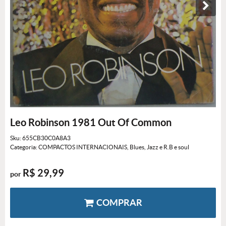
Leo Robinson 1981 Out Of Common
Sku:
655CB30C0A8A3
Categoria:
COMPACTOS INTERNACIONAIS
,
Blues, Jazz e R.B e soul
R$ 29,99
por
COMPRAR