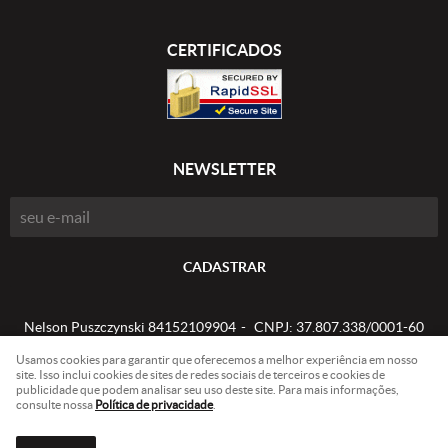
CERTIFICADOS
NEWSLETTER
CADASTRAR
Nelson Puszczynski 84152109904
CNPJ: 37.807.338/0001-60
Usamos cookies para garantir que oferecemos a melhor experiência em nosso
site. Isso inclui cookies de sites de redes sociais de terceiros e cookies de
publicidade que podem analisar seu uso deste site. Para mais informações,
LOJA VIRTUAL CRIADA POR
consulte nossa
Política de privacidade
.