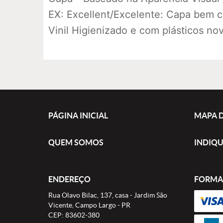
EX: Excellent/Excelente: Capa bem 
Vinil Higienizado e com plásticos no
PÁGINA INICIAL
MAPA D
QUEM SOMOS
INDIQU
ENDEREÇO
FORMA
Rua Olavo Bilac, 137, casa
-
Jardim São
Vicente, Campo Largo
-
PR
CEP: 83602-380