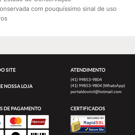
conservada com pouquíssimo sinal de uso
vos
O SITE
ATENDIMENTO
(41)
99853-9804
(41)
99853-9804
(WhatsApp)
E NOSSA LOJA
portaldovinil@hotmail.com
S DE PAGAMENTO
CERTIFICADOS