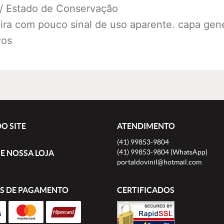
 / Estado de Conservação
ra com pouco sinal de uso aparente. capa gené
vos
O SITE
ATENDIMENTO
(41)
99853-9804
(41)
99853-9804
(WhatsApp)
E NOSSA LOJA
portaldovinil@hotmail.com
S DE PAGAMENTO
CERTIFICADOS