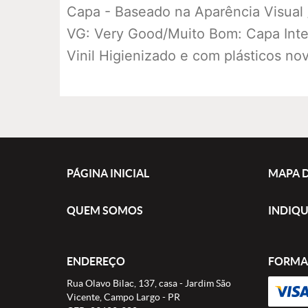
Capa - Baseado na Aparência Visual
VG: Very Good/Muito Bom: Capa Intei
Vinil Higienizado e com plásticos no
PÁGINA INICIAL
MAPA D
QUEM SOMOS
INDIQU
ENDEREÇO
FORMA
Rua Olavo Bilac, 137, casa
-
Jardim São
Vicente, Campo Largo
-
PR