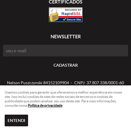
CERTIFICADOS
NEWSLETTER
CADASTRAR
Nelson Puszczynski 84152109904
CNPJ: 37.807.338/0001-60
Usamos cookies para garantir que oferecemos a melhor experiência em nosso
site. Isso inclui cookies de sites de redes sociais de terceiros e cookies de
publicidade que podem analisar seu uso deste site. Para mais informações,
LOJA VIRTUAL CRIADA POR
consulte nossa
Política de privacidade
.
ENTENDI