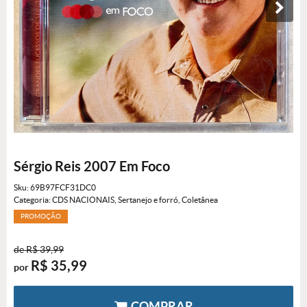
Sérgio Reis 2007 Em Foco
Sku:
69B97FCF31DC0
Categoria:
CDS NACIONAIS
,
Sertanejo e forró
,
Coletânea
PROMOÇÃO
de
R$ 39,99
R$ 35,99
por
COMPRAR