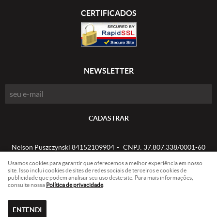
CERTIFICADOS
NEWSLETTER
CADASTRAR
Nelson Puszczynski 84152109904
CNPJ: 37.807.338/0001-60
Usamos cookies para garantir que oferecemos a melhor experiência em nosso
site. Isso inclui cookies de sites de redes sociais de terceiros e cookies de
publicidade que podem analisar seu uso deste site. Para mais informações,
LOJA VIRTUAL CRIADA POR
consulte nossa
Política de privacidade
.
ENTENDI