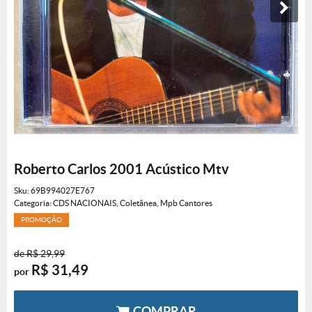
Roberto Carlos 2001 Acústico Mtv
Sku:
69B994027E767
Categoria:
CDS NACIONAIS
,
Coletânea
,
Mpb Cantores
PROMOÇÃO
de
R$ 29,99
R$ 31,49
por
COMPRAR