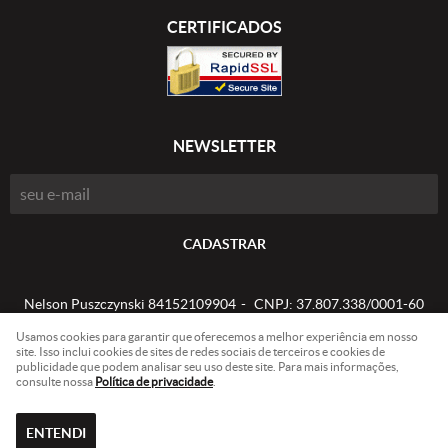
CERTIFICADOS
NEWSLETTER
CADASTRAR
Nelson Puszczynski 84152109904
CNPJ: 37.807.338/0001-60
Usamos cookies para garantir que oferecemos a melhor experiência em nosso
site. Isso inclui cookies de sites de redes sociais de terceiros e cookies de
publicidade que podem analisar seu uso deste site. Para mais informações,
LOJA VIRTUAL CRIADA POR
consulte nossa
Política de privacidade
.
ENTENDI