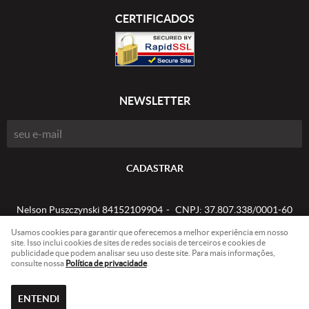
CERTIFICADOS
NEWSLETTER
CADASTRAR
Nelson Puszczynski 84152109904
CNPJ: 37.807.338/0001-60
Usamos cookies para garantir que oferecemos a melhor experiência em nosso
site. Isso inclui cookies de sites de redes sociais de terceiros e cookies de
publicidade que podem analisar seu uso deste site. Para mais informações,
LOJA VIRTUAL CRIADA POR
consulte nossa
Política de privacidade
.
ENTENDI