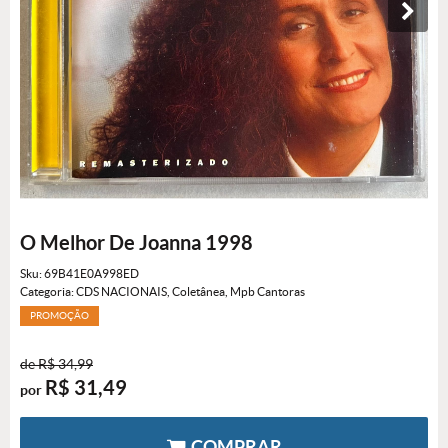
O Melhor De Joanna 1998
Sku:
69B41E0A998ED
Categoria:
CDS NACIONAIS
,
Coletânea
,
Mpb Cantoras
PROMOÇÃO
de
R$ 34,99
R$ 31,49
por
COMPRAR