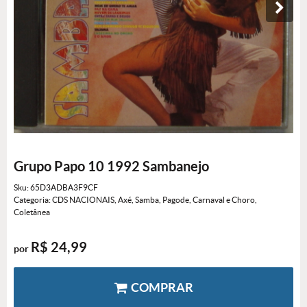
Grupo Papo 10 1992 Sambanejo
Sku:
65D3ADBA3F9CF
Categoria:
CDS NACIONAIS
,
Axé, Samba, Pagode, Carnaval e Choro
,
Coletânea
R$ 24,99
por
COMPRAR