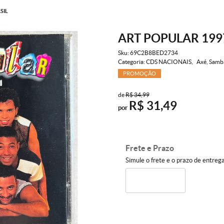
SIL
ART POPULAR 19
Sku:
69C2B8BED2734
Categoria:
CDS NACIONAIS
Axé, Samb
PROMOÇÃO
de
R$ 34,99
R$ 31,49
por
Frete e Prazo
Simule o frete e o prazo de entreg