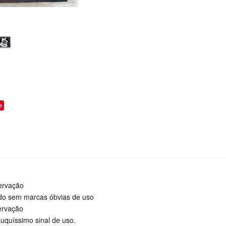
o
e
ervação
ado sem marcas óbvias de uso
ervação
uquíssimo sinal de uso.