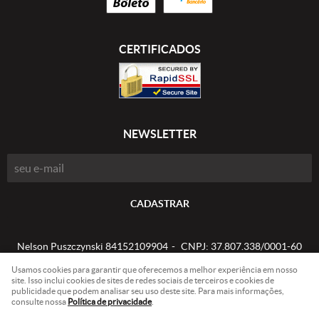
CERTIFICADOS
NEWSLETTER
CADASTRAR
Nelson Puszczynski 84152109904
CNPJ: 37.807.338/0001-60
Usamos cookies para garantir que oferecemos a melhor experiência em nosso
site. Isso inclui cookies de sites de redes sociais de terceiros e cookies de
publicidade que podem analisar seu uso deste site. Para mais informações,
LOJA VIRTUAL CRIADA POR
consulte nossa
Política de privacidade
.