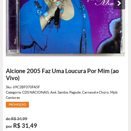
Alcione 2005 Faz Uma Loucura Por Mim (ao
Vivo)
Sku:
69C2BF070FA5F
Categoria:
CDS NACIONAIS
,
Axé, Samba, Pagode, Carnaval e Choro
,
Mpb
Cantoras
PROMOÇÃO
de
R$ 34,99
R$ 31,49
por