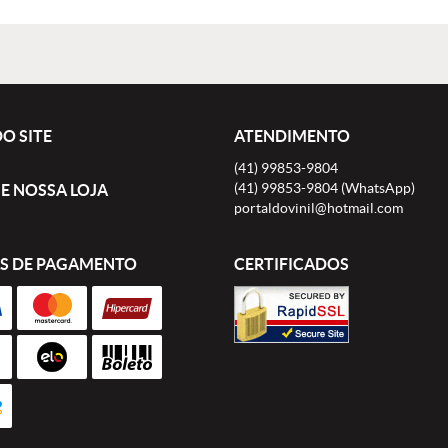
O SITE
ATENDIMENTO
(41)
99853-9804
(41)
99853-9804
(WhatsApp)
E NOSSA LOJA
portaldovinil@hotmail.com
S DE PAGAMENTO
CERTIFICADOS