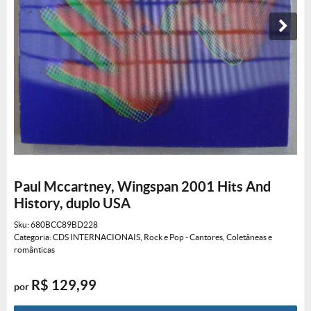
Paul Mccartney, Wingspan 2001 Hits And
History, duplo USA
Sku:
680BCC89BD228
Categoria:
CDS INTERNACIONAIS
,
Rock e Pop - Cantores
,
Coletâneas e
românticas
R$ 129,99
por