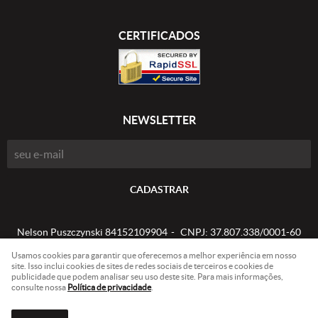
CERTIFICADOS
NEWSLETTER
CADASTRAR
Nelson Puszczynski 84152109904
CNPJ: 37.807.338/0001-60
Usamos cookies para garantir que oferecemos a melhor experiência em nosso
site. Isso inclui cookies de sites de redes sociais de terceiros e cookies de
publicidade que podem analisar seu uso deste site. Para mais informações,
LOJA VIRTUAL CRIADA POR
consulte nossa
Política de privacidade
.