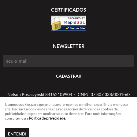
CERTIFICADOS
NEWSLETTER
CADASTRAR
Nelson Puszczynski 84152109904
CNPJ: 37.807.338/0001-60
Usamos cookies para garantir que oferecemos a melhor experiência em nosso
site. Isso inclui cookies de sites de redes sociais de terceiros e cookies de
publicidade que podem analisar seu uso deste site. Para mais informações,
LOJA VIRTUAL CRIADA POR
consulte nossa
Política de privacidade
.
ENTENDI