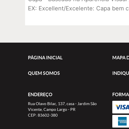
EX: Excellent/Excelente: Capa bem c
PÁGINA INICIAL
MAPA D
QUEM SOMOS
INDIQU
ENDEREÇO
FORMA
Rua Olavo Bilac, 137, casa
-
Jardim São
Vicente, Campo Largo
-
PR
CEP: 83602-380