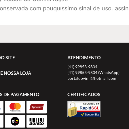
onservada com pouquíssimo sinal de uso. assina
O SITE
ATENDIMENTO
(41)
99853-9804
(41)
99853-9804
(WhatsApp)
E NOSSA LOJA
portaldovinil@hotmail.com
S DE PAGAMENTO
CERTIFICADOS