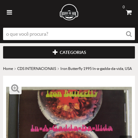
0
CATEGORIAS
Home
CDS INTERNACIONAIS
Iron Butterfly 1995 In-a-gadda-da-vida, USA