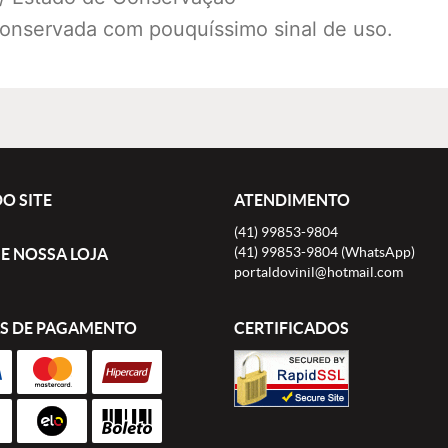
conservada com pouquíssimo sinal de uso.
O SITE
ATENDIMENTO
(41)
99853-9804
(41)
99853-9804
(WhatsApp)
E NOSSA LOJA
portaldovinil@hotmail.com
S DE PAGAMENTO
CERTIFICADOS