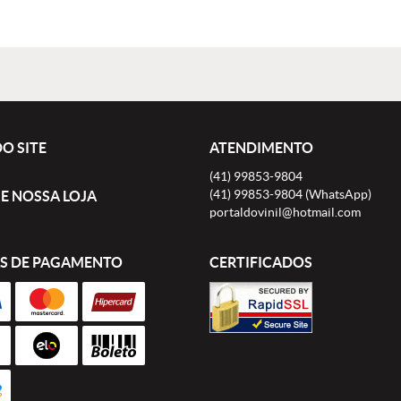
O SITE
ATENDIMENTO
(41)
99853-9804
(41)
99853-9804
(WhatsApp)
E NOSSA LOJA
portaldovinil@hotmail.com
S DE PAGAMENTO
CERTIFICADOS