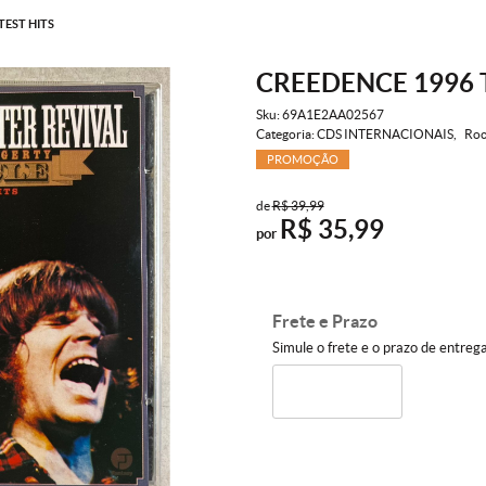
TEST HITS
CREEDENCE 1996 
Sku:
69A1E2AA02567
Categoria:
CDS INTERNACIONAIS
Roc
PROMOÇÃO
de
R$ 39,99
R$ 35,99
por
Frete e Prazo
Simule o frete e o prazo de entreg