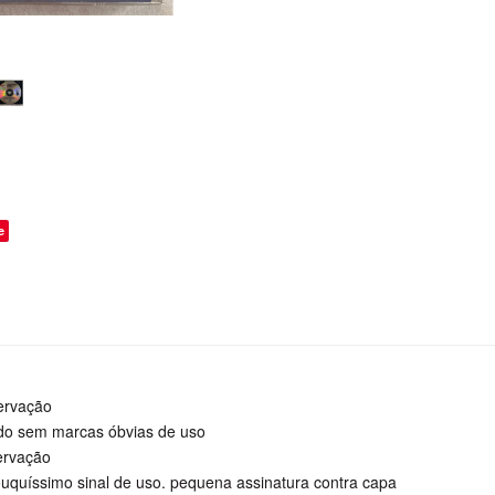
o
e
ervação
ado sem marcas óbvias de uso
ervação
uquíssimo sinal de uso. pequena assinatura contra capa