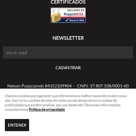
CERTIFICADOS
NEWSLETTER
CADASTRAR
Nelson Puszczynski 84152109904
CNPJ: 37.807.338/0001-60
Usamos cookies para garantir que oferecemos a melhor experiência em nosso
site. Isso inclui cookies de sites de redes sociais de terceiros e cookies de
publicidade que podem analisar seu uso deste site. Para mais informações,
LOJA VIRTUAL CRIADA POR
consulte nossa
Política de privacidade
.
ENTENDI