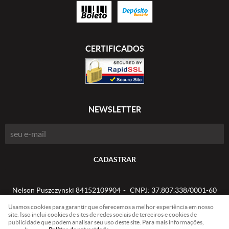
CERTIFICADOS
NEWSLETTER
CADASTRAR
Nelson Puszczynski 84152109904
CNPJ: 37.807.338/0001-60
Usamos cookies para garantir que oferecemos a melhor experiência em nosso
site. Isso inclui cookies de sites de redes sociais de terceiros e cookies de
publicidade que podem analisar seu uso deste site. Para mais informações,
LOJA VIRTUAL CRIADA POR