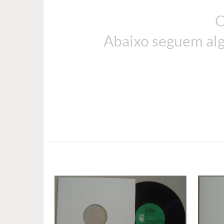
O
Abaixo seguem alg