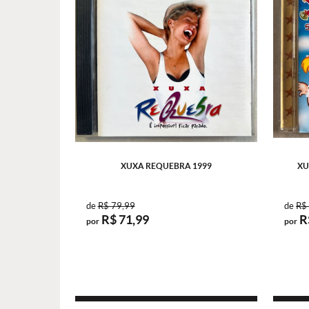
XUXA REQUEBRA 1999
XU
de
R$ 79,99
de
R$
R$ 71,99
R
por
por