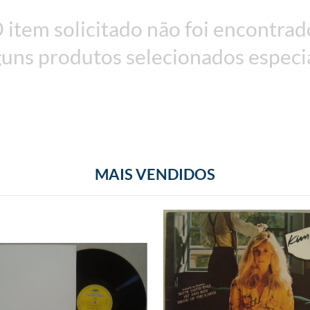
 item solicitado não foi encontrad
uns produtos selecionados especi
MAIS VENDIDOS