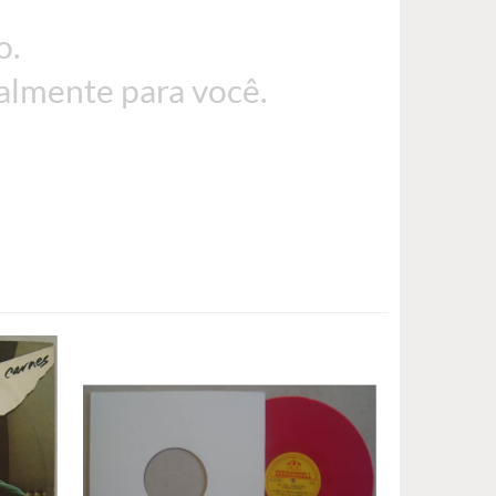
o.
almente para você.